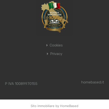
Cookies
Privacy
homebased.it
P IVA 10089970155
Sito immobiliare by HomeBased