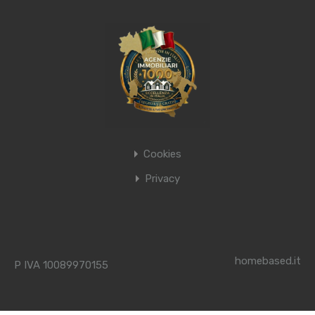
Cookies
Privacy
homebased.it
P IVA 10089970155