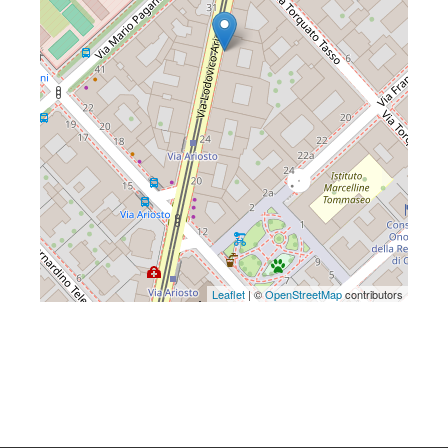
Leaflet
| ©
OpenStreetMap
contributors